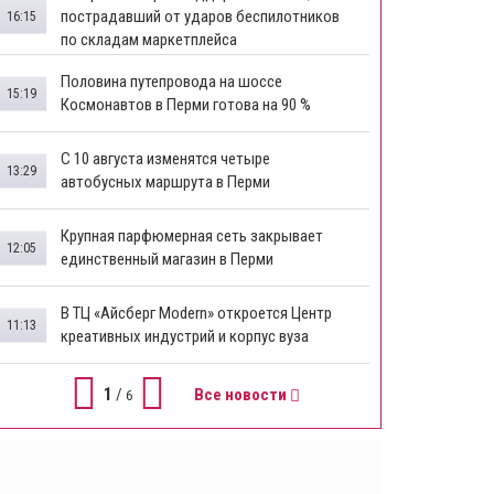
пострадавший от ударов беспилотников
16:15
по складам маркетплейса
​Половина путепровода на шоссе
15:19
Космонавтов в Перми готова на 90 %
​С 10 августа изменятся четыре
13:29
автобусных маршрута в Перми
​Крупная парфюмерная сеть закрывает
12:05
единственный магазин в Перми
​В ТЦ «Айсберг Modern» откроется Центр
11:13
креативных индустрий и корпус вуза
1
/
Все новости
6