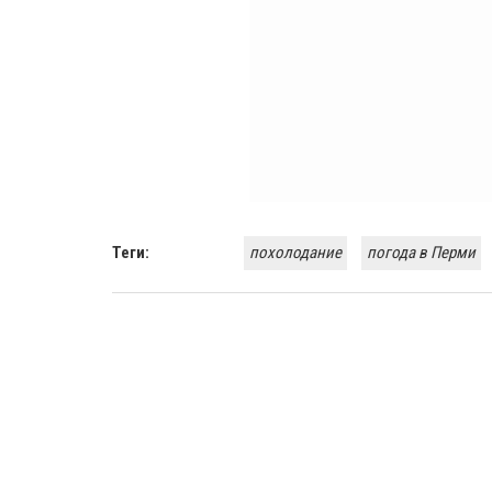
Теги:
похолодание
погода в Перми