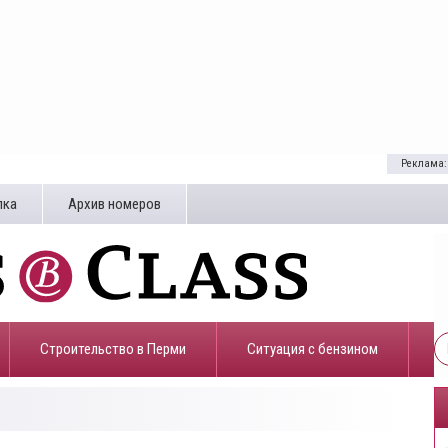
Реклама:
лка
Архив номеров
Строительство в Перми
​Ситуация с бензином