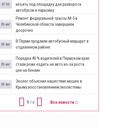
изъять под площадку для разворота
07:30
автобусов и парковку
Ремонт федеральной трассы М-5 в
Челябинской области завершили
05 авг
досрочно
​В Перми продлили автобусный маршрут в
05 авг
отдаленном районе
​Порядка 40 % водителей в Пермском крае
стали реже ездить на авто из-за роста
05 авг
цен на бензин
Эколог объяснил нашествие мошек в
05 авг
Крыму восстановлением экосистемы
1
/
Все новости
6