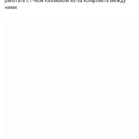
работать с г-ном Кехманом из-за конфликта между
ними.