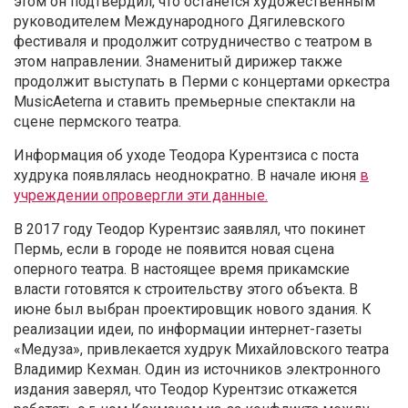
этом он подтвердил, что останется художественным
руководителем Международного Дягилевского
фестиваля и продолжит сотрудничество с театром в
этом направлении. Знаменитый дирижер также
продолжит выступать в Перми с концертами оркестра
MusicAeterna и ставить премьерные спектакли на
сцене пермского театра.
Информация об уходе Теодора Курентзиса с поста
худрука появлялась неоднократно. В начале июня
в
учреждении опровергли эти данные.
В 2017 году Теодор Курентзис заявлял, что покинет
Пермь, если в городе не появится новая сцена
оперного театра. В настоящее время прикамские
власти готовятся к строительству этого объекта. В
июне был выбран проектировщик нового здания. К
реализации идеи, по информации интернет-газеты
«Медуза», привлекается худрук Михайловского театра
Владимир Кехман. Один из источников электронного
издания заверял, что Теодор Курентзис откажется