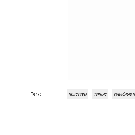
Теги:
приставы
теннис
cудебные 