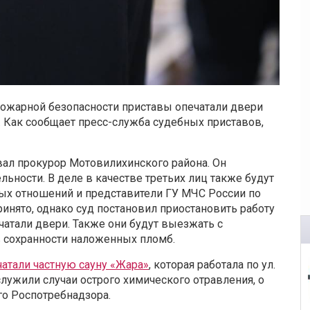
пожарной безопасности приставы опечатали двери
. Как сообщает пресс-служба судебных приставов,
вал прокурор Мотовилихинского района. Он
льности. В деле в качестве третьих лиц также будут
ых отношений и представители ГУ МЧС России по
инято, однако суд постановил приостановить работу
ечатали двери. Также они будут выезжать с
 сохранности наложенных пломб.
чатали частную сауну «Жара»
, которая работала по ул.
лужили случаи острого химического отравления, о
го Роспотребнадзора.