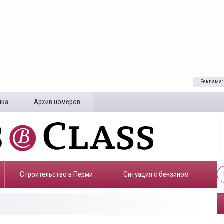
Реклама:
лка
Архив номеров
Строительство в Перми
​Ситуация с бензином