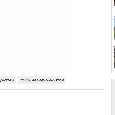
приставы
УФССП по Пермскому краю