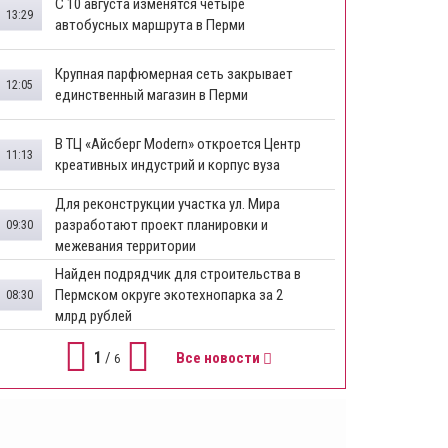
​С 10 августа изменятся четыре
13:29
автобусных маршрута в Перми
​Крупная парфюмерная сеть закрывает
12:05
единственный магазин в Перми
​В ТЦ «Айсберг Modern» откроется Центр
11:13
креативных индустрий и корпус вуза
Для реконструкции участка ул. Мира
разработают проект планировки и
09:30
межевания территории
Найден подрядчик для строительства в
Пермском округе экотехнопарка за 2
08:30
млрд рублей
1
/
Все новости
6