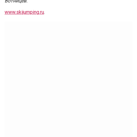
Вотницев.
www.skijumping.ru
.