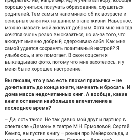
предлагаю им, например, идти учить алгебру, вообще
хорошо учиться, получать образование, слушаться
родителей. Тем самым напоминаю об их возрасте и
основных занятиях на данном этапе жизни. Наверное,
можно назвать мой аккаунт добрым. Хотя мне иногда
хочется очень резко высказаться, но из-за того, что
аккаунт именно добрый, сдерживаю себя. Как мне
самой удается сохранять позитивный настрой? Я
улыбаюсь, и это помогает. В свои соцсети я
выкладываю фото, потому что мне захотелось, и у
меня было хорошее настроение.
Вы писали, что у вас есть плохая привычка – не
дочитывать до конца книги, начинать и бросать. И
дома масса недочитанных книг. А вообще, какие
книги оставили наибольшее впечатление в
последнее время?
– Да, есть такое. Не так давно мой друг и партнер в
спектакле «Демон» в театре М.Н. Ермоловой, Сергей
Кемпо, выпустил книгу – роман про Мейерхольда, и