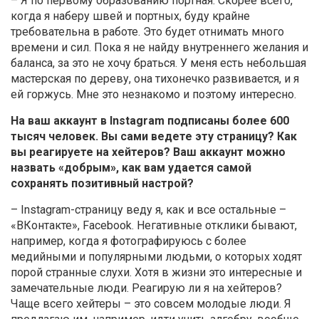
– Я по первому образованию портная. Скорее всего,
когда я наберу швей и портных, буду крайне
требовательна в работе. Это будет отнимать много
времени и сил. Пока я не найду внутреннего желания и
баланса, за это не хочу браться. У меня есть небольшая
мастерская по дереву, она тихонечко развивается, и я
ей горжусь. Мне это незнакомо и поэтому интересно.
На ваш аккаунт в Instagram подписаны более 600
тысяч человек. Вы сами ведете эту страницу? Как
вы реагируете на хейтеров? Ваш аккаунт можно
назвать «добрым», как вам удается самой
сохранять позитивный настрой?
– Instagram-страницу веду я, как и все остальные –
«ВКонтакте», Facebook. Негативные отклики бывают,
например, когда я фотографируюсь с более
медийными и популярными людьми, о которых ходят
порой странные слухи. Хотя в жизни это интересные и
замечательные люди. Реагирую ли я на хейтеров?
Чаще всего хейтеры – это совсем молодые люди. Я