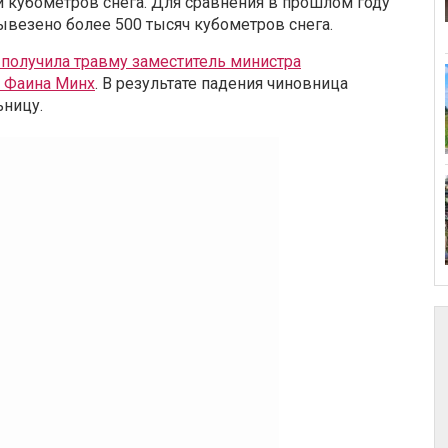
 кубометров снега. Для сравнения в прошлом году
ывезено более 500 тысяч кубометров снега.
 получила травму заместитель министра
я Фаина Минх
. В результате падения чиновница
ьницу.