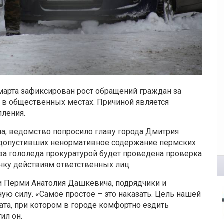
 марта зафиксирован рост обращений граждан за
в общественных местах. Причиной является
пления.
на, ведомство попросило главу города Дмитрия
, допустивших ненормативное содержание пермских
за гололеда прокуратурой будет проведена проверка
нку действиям ответственных лиц.
и Перми Анатолия Дашкевича, подрядчики и
ую силу. «Самое простое – это наказать. Цель нашей
тата, при котором в городе комфортно ездить
ил он.