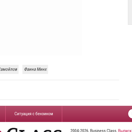
Самойлов
Фаина Минх
​Ситуация с бензином
2004-2026, Business Class,
Выписк