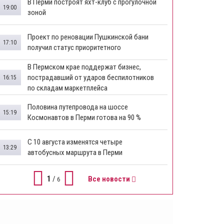
В Перми построят яхт-клуб с прогулочной
19:00
зоной
​Проект по реновации Пушкинской бани
17:10
получил статус приоритетного
​В Пермском крае поддержат бизнес,
пострадавший от ударов беспилотников
16:15
по складам маркетплейса
​Половина путепровода на шоссе
15:19
Космонавтов в Перми готова на 90 %
​С 10 августа изменятся четыре
13:29
автобусных маршрута в Перми
1
/
Все новости
6