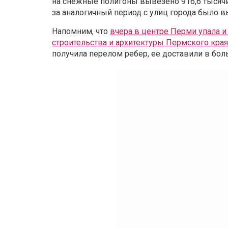
на снежные полигоны вывезено 916,6 тысячи
за аналогичный период с улиц города было в
Напомним, что
вчера в центре Перми упала и
строительства и архитектуры Пермского кра
получила перелом ребер, ее доставили в бол