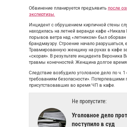
Обвинение планируется предъявить
после оз
экспертизы.
Инцидент с обрушением кирпичной стены слу
находилась на летней веранде кафе «Никала
порывов ветра над «летником» был оборван 
брандмауэру. Строение начало разрушаться, е
Травмированную женщину на руках в кафе зан
«скорая». В результате инцидента Вероника 
травмы конечностей. Женщина долгое время 
Следствие возбудило уголовное дело по ч. 1 
требованиям безопасности». Потерпевшими п
присутствовавших во время ЧП в кафе.
Не пропустите:
Уголовное дело про
поступило в суд