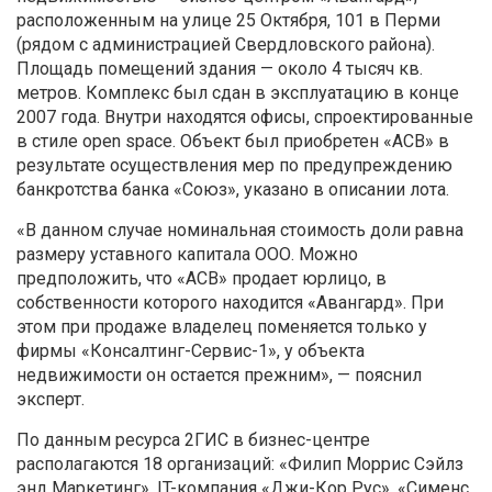
расположенным на улице 25 Октября, 101 в Перми
(рядом с администрацией Свердловского района).
Площадь помещений здания — около 4 тысяч кв.
метров. Комплекс был сдан в эксплуатацию в конце
2007 года. Внутри находятся офисы, спроектированные
в стиле open space. Объект был приобретен «АСВ» в
результате осуществления мер по предупреждению
банкротства банка «Союз», указано в описании лота.
«В данном случае номинальная стоимость доли равна
размеру уставного капитала ООО. Можно
предположить, что «АСВ» продает юрлицо, в
собственности которого находится «Авангард». При
этом при продаже владелец поменяется только у
фирмы «Консалтинг-Сервис-1», у объекта
недвижимости он остается прежним», — пояснил
эксперт.
По данным ресурса 2ГИС в бизнес-центре
располагаются 18 организаций: «Филип Моррис Сэйлз
энд Маркетинг», IT-компания «Джи-Кор Рус», «Сименс