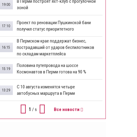
В Перми построят яхт-клуб с прогулочной
19:00
зоной
​Проект по реновации Пушкинской бани
17:10
получил статус приоритетного
​В Пермском крае поддержат бизнес,
пострадавший от ударов беспилотников
16:15
по складам маркетплейса
​Половина путепровода на шоссе
15:19
Космонавтов в Перми готова на 90 %
​С 10 августа изменятся четыре
13:29
автобусных маршрута в Перми
1
/
Все новости
6