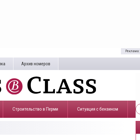
Реклама:
лка
Архив номеров
Строительство в Перми
​Ситуация с бензином