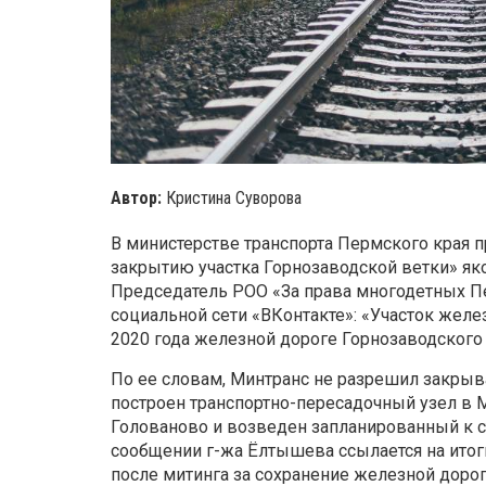
Автор:
Кристина Суворова
В министерстве транспорта Пермского края п
закрытию участка Горнозаводской ветки» яко
Председатель РОО «За права многодетных П
социальной сети «ВКонтакте»: «Участок желез
2020 года железной дороге Горнозаводского
По ее словам, Минтранс не разрешил закрыват
построен транспортно-пересадочный узел в 
Голованово и возведен запланированный к 
сообщении г-жа Ёлтышева ссылается на итог
после митинга за сохранение железной дорог