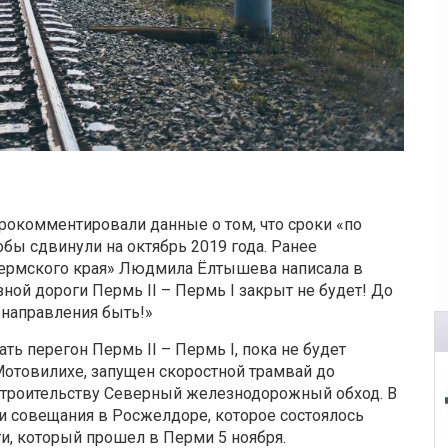
рокомментировали данные о том, что сроки «по
бы сдвинули на октябрь 2019 года. Ранее
ермского края» Людмила Ёлтышева написала в
ной дороги Пермь II – Пермь I закрыт не будет! До
 направления быть!»
ь перегон Пермь II – Пермь I, пока не будет
Мотовилихе, запущен скоростной трамвай до
строительству Северный железнодорожный обход. В
и совещания в Росжелдоре, которое состоялось
и, который прошел в Перми 5 ноября.