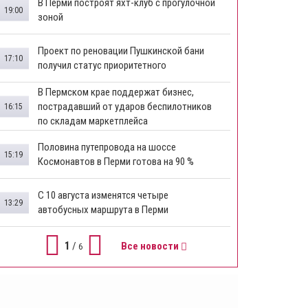
В Перми построят яхт-клуб с прогулочной
19:00
зоной
​Проект по реновации Пушкинской бани
17:10
получил статус приоритетного
​В Пермском крае поддержат бизнес,
пострадавший от ударов беспилотников
16:15
по складам маркетплейса
​Половина путепровода на шоссе
15:19
Космонавтов в Перми готова на 90 %
​С 10 августа изменятся четыре
13:29
автобусных маршрута в Перми
1
/
Все новости
6