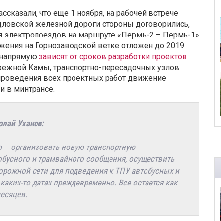
ссказали, что еще 1 ноября, на рабочей встрече
дловской железной дороги стороны договорились,
 электропоездов на маршруте «Пермь-2 – Пермь-1»
жения на Горнозаводской ветке отложен до 2019
и напрямую
зависят от сроков разработки проектов
режной Камы, транспортно-пересадочных узлов
 проведения всех проектных работ движение
и в минтрансе.
олай Уханов:
 – организовать новую транспортную
тобусного и трамвайного сообщения, осуществить
орожной сети для подведения к ТПУ автобусных и
каких-то датах преждевременно. Все остается как
месяцев.