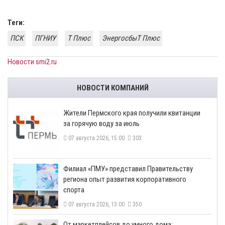
Теги:
ПСК
ПГНИУ
Т Плюс
ЭнергосбыТ Плюс
Новости smi2.ru
НОВОСТИ КОМПАНИЙ
​Жители Пермского края получили квитанции
за горячую воду за июль
07 августа 2026, 15:00
303
​Филиал «ПМУ» представил Правительству
региона опыт развития корпоративного
спорта
07 августа 2026, 13:00
350
От маркетплейсов до умного дома: