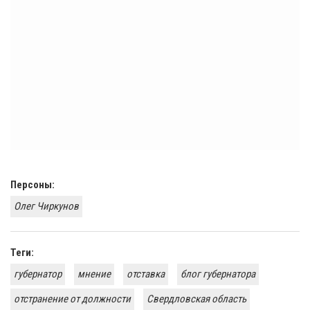
Персоны:
Олег Чиркунов
Теги:
губернатор
мнение
отставка
блог губернатора
отстранение от должности
Свердловская область