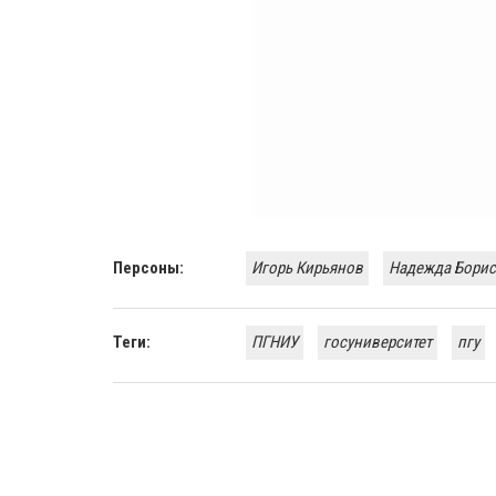
Персоны:
Игорь Кирьянов
Надежда Бори
Теги:
ПГНИУ
госуниверситет
пгу