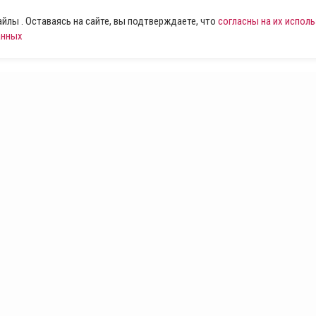
лы . Оставаясь на сайте, вы подтверждаете, что
согласны на их испол
анных