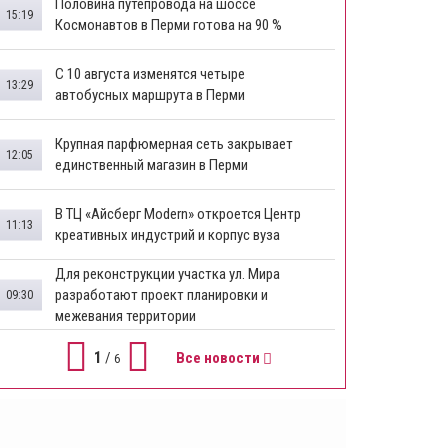
​Половина путепровода на шоссе
15:19
Космонавтов в Перми готова на 90 %
​С 10 августа изменятся четыре
13:29
автобусных маршрута в Перми
​Крупная парфюмерная сеть закрывает
12:05
единственный магазин в Перми
​В ТЦ «Айсберг Modern» откроется Центр
11:13
креативных индустрий и корпус вуза
Для реконструкции участка ул. Мира
разработают проект планировки и
09:30
межевания территории
1
/
Все новости
6