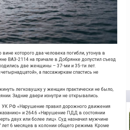
 вине которого два человека погибли, утонув в
ине ВАЗ-2114 на причале в Добрянке допустил съезд
ходились две женщины – 37-ми и 35-ти лет.
четырнадцатой», а пассажиркам спастись не
окинуть легковушку у женщин практически не было,
оянии. Задние двери изнутри не открывались.
4.1 УК РФ «Нарушение правил дорожного движения
казанию» и 264.6 «Нарушение ПДД в состоянии
ерть двух или более лиц». Суд назначил мужчине
7 лет 6 месяцев в колонии общего режима. Кроме