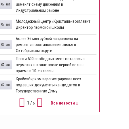
изменят схему движения в
07 авг
Индустриальном районе
Молодежный центр «Кристалл» возглавит
07 авг
директор пермской школы
Более 86 млн рублей направлено на
ремонт и восстановление жилья в
07 авг
Октябрьском округе
Почти 500 свободных мест осталось в
пермских школах после первой волны
07 авг
приема в 10-е классы
Крайизбирком зарегистрировал всех
подавших документы кандидатов в
07 авг
Государственную Думу
1
/
Все новости
6