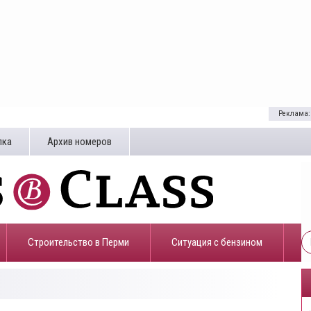
Реклама:
лка
Архив номеров
Строительство в Перми
​Ситуация с бензином