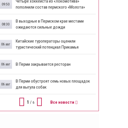
Четыре хоккеиста из «Локомотива»
09:50
пополнили состав пермского «Молота»
В выходные в Пермском крае местами
08:30
ожидаются сильные дожди
Китайские туроператоры оценили
06 авг
туристический потенциал Прикамья
В Перми закрывается ресторан
06 авг
​В Перми обустроят семь новых площадок
06 авг
для выгула собак
1
/
Все новости
6