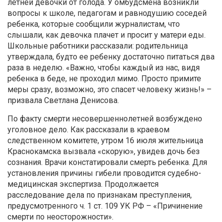
летней девочки от голода. У омбудсмена возникли
вопросы к школе, педагогам и равнодушию соседей
ребенка, которые сообщили журналистам, что
слышали, как девочка плачет и просит у матери еды.
Школьные работники рассказали: родительница
утверждала, будто ее ребенку достаточно питаться два
раза в неделю. «Важно, чтобы каждый из нас, видя
ребенка в беде, не проходил мимо. Просто примите
меры сразу, возможно, это спасет человеку жизнь!» –
призвала Светлана Денисова.
По факту смерти несовершеннолетней возбуждено
уголовное дело. Как рассказали в краевом
следственном комитете, утром 16 июля жительница
Краснокамска вызвала «скорую», увидев дочь без
сознания. Врачи констатировали смерть ребенка. Для
установления причины гибели проводится судебно-
медицинская экспертиза. Продолжается
расследование дела по признакам преступления,
предусмотренного ч. 1 ст. 109 УК РФ – «Причинение
смерти по неосторожности».