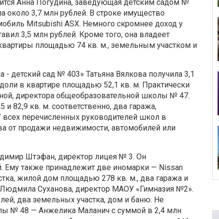
ится Анна Погудина, заведующая детским садом №
а около 3,7 млн рублей. В строке имущество
мобиль Mitsubishi АSХ. Немного скромнее доход у
авил 3,5 млн рублей. Кроме того, она владеет
квартиры площадью 74 кв. м., земельным участком и
- детский сад № 403» Татьяна Вялкова получила 3,1
 доли в квартире площадью 52,1 кв. м. Практически
ной, директора общеобразовательной школы № 47.
и 82,9 кв. м. соответственно, два гаража,
У всех перечисленных руководителей школ в
ва от продажи недвижимости, автомобилей или
адимир Штэфан, директор лицея № 3. Он
й. Ему также принадлежит две иномарки — Nissan
астка, жилой дом площадью 278 кв. м., два гаража и
в Людмила Суханова, директор МАОУ «Гимназия №2».
лей, два земельных участка, дом и баню. Не
олы № 48 — Анжелика
Маланич с суммой в 2,4 млн