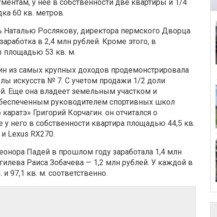
ументам, у нее в собственности две квартиры и 1/4
ка 60 кв. метров.
ь Наталью Рослякову, директора пермского Дворца
аработка в 2,4 млн рублей. Кроме этого, в
ы площадью 53 кв. м.
ин из самых крупных доходов продемонстрировала
лы искусств № 7. С учетом продажи 1/2 доли
ей. Еще она владеет земельным участком и
обеспеченным руководителем спортивных школ
ратэ» Григорий Корчагин. он отчитался о
е у него в собственности квартира площадью 44,5 кв.
 и Lexus RX270.
еонора Падей в прошлом году заработала 1,4 млн
ягилева
Раиса
Зобачева
— 1,2 млн рублей. У каждой в
. и 97,1 кв. м
. соответственно.