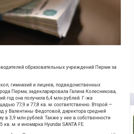
ководителей образовательных учреждений Перми за
ол, гимназий и лицеев, подведомственных
рода Перми, задекларировала Галина Колесникова,
й год она получила 6,4 млн рублей. Г-жа
дью 77,9 и 77,8 кв. м
. соответственно. Второй —
од у Валентины
Федотовой, директора средней
 в 3,9 млн рублей. Также у нее в собственности
кв. м. и иномарка Hyundai SANTA FE.