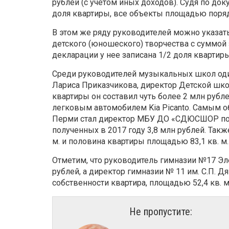
рублей (с учетом иных доходов). Судя по док
доля квартиры, все объекты площадью поряд
В этом же ряду руководителей можно указат
детского (юношеского) творчества с суммой з
декларации у нее записана 1/2 доля квартир
Среди руководителей музыкальных школ од
Лариса Приказчикова, директор Детской шко
квартиры он составил чуть более 2 млн рубл
легковым автомобилем Kia Picanto. Самым 
Перми стал директор МБУ ДО «СДЮСШОР по ка
полученных в 2017 году 3,8 млн рублей. Такж
м. и половина квартиры площадью 83,1 кв. м.
Отметим, что руководитель гимназии №17 Эл
рублей, а директор гимназии № 11 им. С.П. Д
собственности квартира, площадью 52,4
кв. м
Не пропустите: