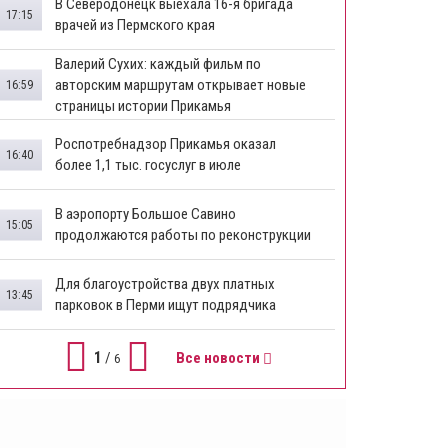
В Северодонецк выехала 16-я бригада
17:15
врачей из Пермского края
​Валерий Сухих: каждый фильм по
авторским маршрутам открывает новые
16:59
страницы истории Прикамья
Роспотребнадзор Прикамья оказал
16:40
более 1,1 тыс. госуслуг в июле
В аэропорту Большое Савино
15:05
продолжаются работы по реконструкции
Для благоустройства двух платных
13:45
парковок в Перми ищут подрядчика
1
/
Все новости
6