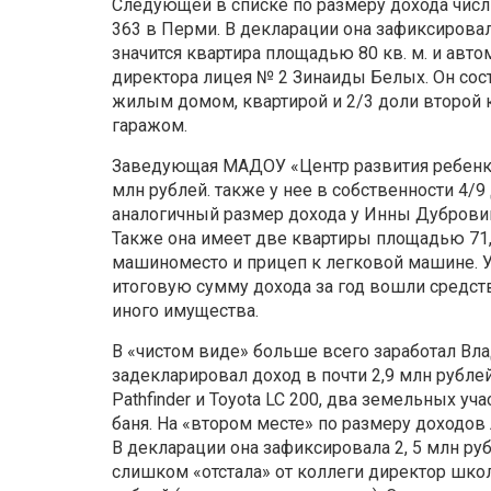
Следующей в списке по размеру дохода числ
363 в Перми. В декларации она зафиксировал
значится квартира площадью 80 кв. м. и авто
директора лицея № 2 Зинаиды Белых. Он сост
жилым домом, квартирой и 2/3 доли второй 
гаражом.
Заведующая МАДОУ «Центр развития ребенка 
млн рублей. также у нее в собственности 4/9
аналогичный размер дохода у Инны Дуброви
Также она имеет две квартиры площадью 71,5 
машиноместо и прицеп к легковой машине. 
итоговую сумму дохода за год вошли средст
иного имущества.
В «чистом виде» больше всего заработал Вл
задекларировал доход в почти 2,9 млн рубле
Pathfinder и Toyota LC 200, два земельных уч
баня. На «втором месте» по размеру доходо
В декларации она зафиксировала 2, 5 млн руб
слишком «отстала» от коллеги директор шк