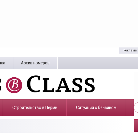
Реклама:
лка
Архив номеров
Строительство в Перми
​Ситуация с бензином