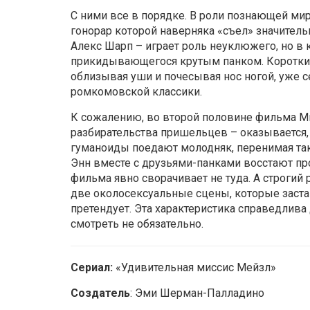
С ними все в порядке. В роли познающей мир
гонорар которой наверняка «съел» значител
Алекс Шарп – играет роль неуклюжего, но в 
прикидывающегося крутым панком. Короткие 
облизывая уши и почесывая нос ногой, уже 
ромкомовской классики.
К сожалению, во второй половине фильма М
разбирательства пришельцев – оказывается,
гуманоиды поедают молодняк, перенимая так
Энн вместе с друзьями-панками восстают про
фильма явно сворачивает не туда. А строгий
две околосексуальные сцены, которые заста
претендует. Эта характеристика справедлива
смотреть не обязательно.
Сериал:
«Удивительная миссис Мейзл»
Создатель
: Эми Шерман-Палладино