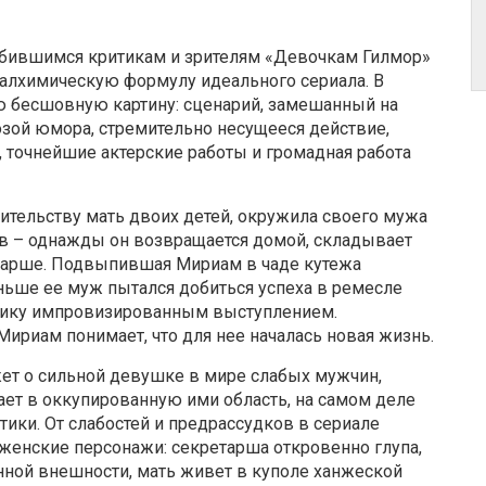
бившимся критикам и зрителям «Девочкам Гилмор»
лхимическую формулу идеального сериала. В
ю бесшовную картину: сценарий, замешанный на
зой юмора, стремительно несущееся действие,
 точнейшие актерские работы и громадная работа
ительству мать двоих детей, окружила своего мужа
ив – однажды он возвращается домой, складывает
етарше. Подвыпившая Мириам в чаде кутежа
аньше ее муж пытался добиться успеха в ремесле
блику импровизированным выступлением.
ириам понимает, что для нее началась новая жизнь.
т о сильной девушке в мире слабых мужчин,
кает в оккупированную ими область, на самом деле
ики. От слабостей и предрассудков в сериале
 женские персонажи: секретарша откровенно глупа,
нной внешности, мать живет в куполе ханжеской