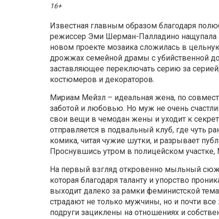
16+
Известная главным образом благодаря полю
режиссер Эми Шерман-Палладино нащупала а
новом проекте мозаика сложилась в цельну
дрожжах семейной драмы с убийственной до
заставляющее переключать серию за серией,
костюмеров и декораторов.
Мириам Мейзл – идеальная жена, по совмест
заботой и любовью. Но муж не очень счастл
свои вещи в чемодан жены и уходит к секр
отправляется в подвальный клуб, где чуть р
комика, читая чужие шутки, и разрывает пу
Проснувшись утром в полицейском участке, М
На первый взгляд откровенно мыльный сюже
которая благодаря таланту и упорство прони
выходит далеко за рамки феминистской темат
страдают не только мужчины, но и почти все
подруги зациклены на отношениях и собстве