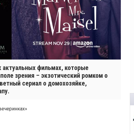
ух актуальных фильмах, которые
поле зрения – экзотический ромком о
цветный сериал о домохозяйке,
апу.
вечеринках»