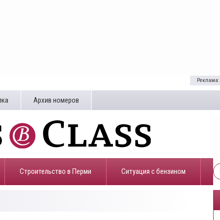
Реклама:
лка
Архив номеров
Строительство в Перми
​Ситуация с бензином