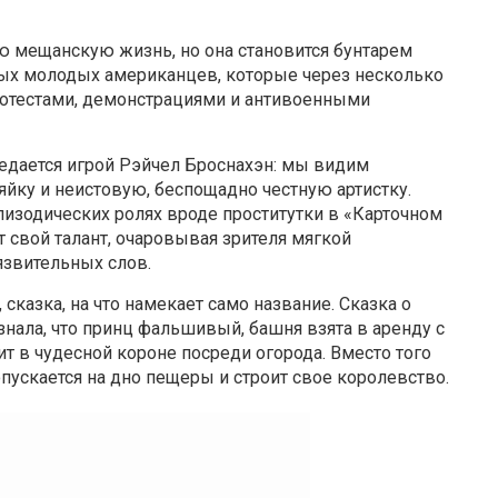
 мещанскую жизнь, но она становится бунтарем
ых молодых американцев, которые через несколько
ротестами, демонстрациями и антивоенными
едается игрой Рэйчел Броснахэн: мы видим
ку и неистовую, беспощадно честную артистку.
эпизодических ролях вроде проститутки в «Карточном
 свой талант, очаровывая зрителя мягкой
язвительных слов.
 сказка, на что намекает само название. Сказка о
знала, что принц фальшивый, башня взята в аренду с
т в чудесной короне посреди огорода. Вместо того
опускается на дно пещеры и строит свое королевство.