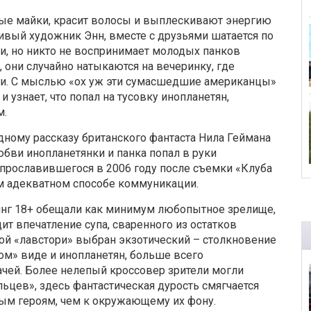
ные майки, красит волосы и выплескивают энергию
нчивый художник Энн, вместе с друзьями шатается по
и, но никто не воспринимает молодых панков
, они случайно натыкаются на вечеринку, где
ди. С мыслью «ох уж эти сумасшедшие американцы»
 узнает, что попал на тусовку инопланетян,
м.
ному рассказу британского фантаста Нила Геймана
юбви инопланетянки и панка попал в руки
прославившегося в 2006 году после съемки «Клуба
ом адекватном способе коммуникации.
нг 18+ обещали как минимум любопытное зрелище,
т впечатление супа, сваренного из остатков
ой «лавстори» выбран экзотический – столкновение
ом» виде и инопланетян, больше всего
ей. Более нелепый кроссовер зрители могли
цев», здесь фантастическая дурость смягчается
ым героям, чем к окружающему их фону.