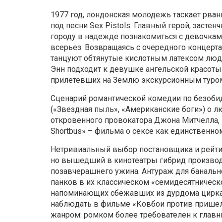
1977 год, лондонская молодежь таскает рва
под песни Sex Pistols. Главный герой, засте
городу в надежде познакомиться с девочкам
всерьез. Возвращаясь с очередного концерта
танцуют обтянутые кислотным латексом лю
Энн подходит к девушке ангельской красоты и
прилетевших на Землю экскурсионным туро
Сценарий романтической комедии по безобид
(«Звездная пыль», «Американские боги») о л
откровенного провокатора Джона Митчелла, 
Shortbus» – фильма о сексе как единственн
Нетривиальный выбор постановщика и рейти
но вышедший в кинотеатры гибрид производи
позавчерашнего ужина. Антураж для банальн
панков в их классическом «семидесятническ
напоминающих сбежавших из дурдома циркач
наблюдать в фильме «Ковбои против пришель
жанром: ромком более требователен к главн