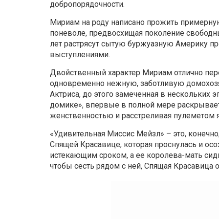
добропорядочности.
Мириам на роду написано прожить примерную
поневоле, предвосхищая поколение свободн
лет растрясут сытую буржуазную Америку п
выступлениями.
Двойственный характер Мириам отлично пер
одновременно нежную, заботливую домохозяй
Актриса, до этого замеченная в нескольких 
домике», впервые в полной мере раскрывает
женственностью и расстреливая пулеметом 
«Удивительная Миссис Мейзл» – это, конечно,
Спящей Красавице, которая проснулась и осо
истекающим сроком, а ее королева-мать сиди
чтобы сесть рядом с ней, Спящая Красавица 