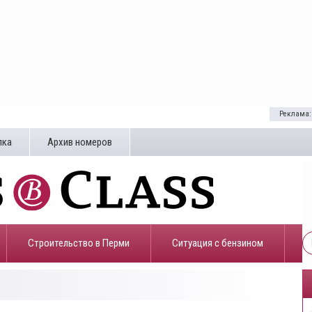
Реклама:
лка
Архив номеров
Строительство в Перми
​Ситуация с бензином