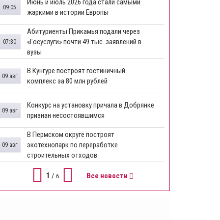
Июнь и июль 2026 года стали самыми
09:05
жаркими в истории Европы
Абитуриенты Прикамья подали через
«Госуслуги» почти 49 тыс. заявлений в
07:30
вузы
В Кунгуре построят гостиничный
09 авг
комплекс за 80 млн рублей
Конкурс на установку причала в Добрянке
09 авг
признан несостоявшимся
В Пермском округе построят
экотехнопарк по переработке
09 авг
строительных отходов
1
/
Все новости
6