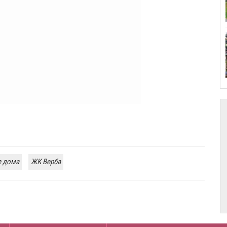
 дома
ЖК Верба