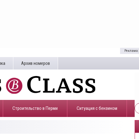
Реклама:
лка
Архив номеров
Строительство в Перми
​Ситуация с бензином