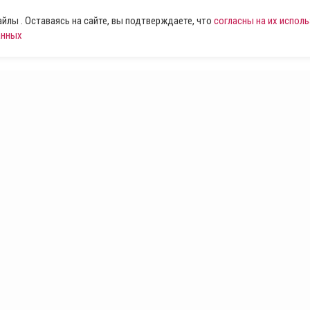
лы . Оставаясь на сайте, вы подтверждаете, что
согласны на их испол
анных