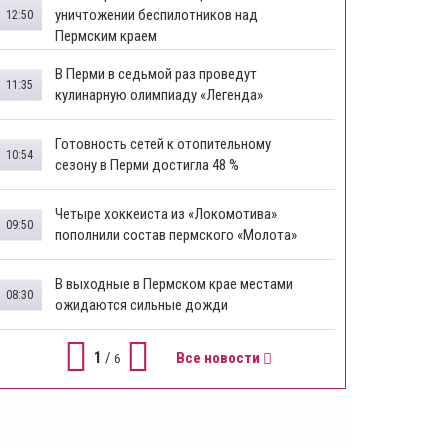
уничтожении беспилотников над
12:50
Пермским краем
В Перми в седьмой раз проведут
11:35
кулинарную олимпиаду «Легенда»
Готовность сетей к отопительному
10:54
сезону в Перми достигла 48 %
Четыре хоккеиста из «Локомотива»
09:50
пополнили состав пермского «Молота»
В выходные в Пермском крае местами
08:30
ожидаются сильные дожди
1
/
Все новости
6