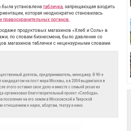
а была установлена
табличка
, запрещающая входить
риентации, которая неоднократно становилась
м правоохранительных органов.
продаже продуктовых магазинов «Хлеб и Соль» в
ажи, по словам бизнесмена, было давление со
одов магазинов таблички с нецензурными словами.
щественный деятель, предприниматель, менеджер. В 90-е
л кандидатом на пост мэра Москвы, а в 2004 выдвигался в
ле этого оставил свое дело и вместе с семьей уехал из
ода организовал благотворительный проект «Слобода»,
 поселение на его земли в Московской и Тверской
м отношением к науке, абортам, театру и кино.