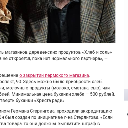
ть магазинов деревенских продуктов «Хлеб и соль»
не откроется, пока нет нормального партнера», —
 решение
о закрытии пермского магазина
,
спект, 90. Здесь можно было приобрести хлеб,
и, молочные продукты (молоко, сметана, сыр), чаи.
блей. Минимальная цена буханки хлеба — 500 рублей.
верть буханки «Христа ради».
ином Германа Стерлигова, проходили аккредитацию
н был создан по инициативе г-на Стерлигова. «Если
ва товара, то они должны выплатить штраф в