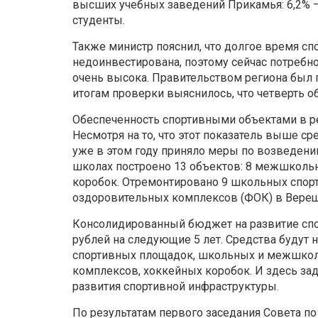
высших учебных заведений Прикамья: 6,2% –
студенты.
Также министр пояснил, что долгое время сп
недоинвестирована, поэтому сейчас потребн
очень высока. Правительством региона был 
итогам проверки выяснилось, что четверть 
Обеспеченность спортивными объектами в ре
Несмотря на то, что этот показатель выше с
уже в этом году приняло меры по возведени
школах построено 13 объектов: 8 межшкольн
коробок. Отремонтировано 9 школьных спорт
оздоровительных комплексов (ФОК) в Вереща
Консолидированный бюджет на развитие спор
рублей на следующие 5 лет. Средства будут н
спортивных площадок, школьных и межшкол
комплексов, хоккейных коробок. И здесь за
развития спортивной инфраструктуры.
По результатам первого заседания Совета по