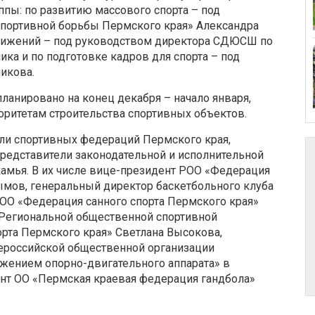
ппы: по развитию массового спорта – под
портивной борьбы Пермского края» Александра
стижений – под руководством директора СДЮСШ по
ика и по подготовке кадров для спорта – под
икова.
ланировано на конец декабря – начало января,
оритетам строительства спортивных объектов.
ели спортивных федераций Пермского края,
редставители законодательной и исполнительной
камья. В их числе вице-президент РОО «Федерация
ымов, генеральный директор баскетбольного клуба
О «Федерация санного спорта Пермского края»
 Региональной общественной спортивной
рта Пермского края» Светлана Высокова,
ероссийской общественной организации
ажением опорно-двигательного аппарата» в
нт ОО «Пермская краевая федерация гандбола»