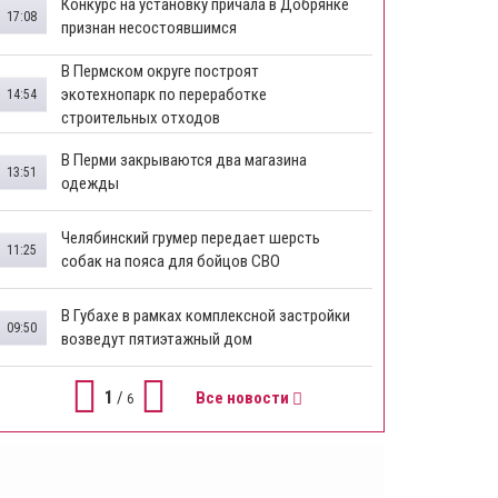
Конкурс на установку причала в Добрянке
17:08
признан несостоявшимся
В Пермском округе построят
экотехнопарк по переработке
14:54
строительных отходов
В Перми закрываются два магазина
13:51
одежды
Челябинский грумер передает шерсть
11:25
собак на пояса для бойцов СВО
В Губахе в рамках комплексной застройки
09:50
возведут пятиэтажный дом
1
/
Все новости
6