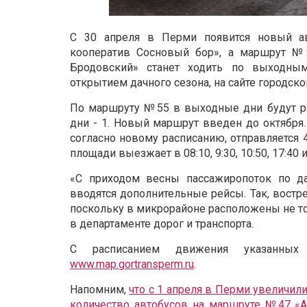
С 30 апреля в Перми появится новый а
кооператив Сосновый бор», а маршрут №
Бродовский» станет ходить по выходным
открытием дачного сезона, на сайте городск
По маршруту №55 в выходные дни будут ра
дни - 1. Новый маршрут введен до октября.
согласно новому расписанию
, отправляется 4
площади выезжает в 08:10, 9:30, 10:50, 17:40 и
«С приходом весны пассажиропоток по да
вводятся дополнительные рейсы. Так
, востр
поскольку в микрорайоне расположены не то
в департаменте дорог и транспорта.
С расписанием движения указанных
www.map.gortransperm.ru
.
Напомним,
что с 1 апреля в Перми увеличили
количество автобусов на маршруте №47 «А