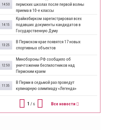
пермских школах после первой волны
14:50
приема в 10-е классы
Крайизбирком зарегистрировал всех
подавших документы кандидатов в
14:15
Государственную Думу
​В Пермском крае появятся 17 новых
13:25
спортивных объектов
Минобороны РФ сообщило об
уничтожении беспилотников над
12:50
Пермским краем
В Перми в седьмой раз проведут
11:35
кулинарную олимпиаду «Легенда»
1
/
Все новости
6