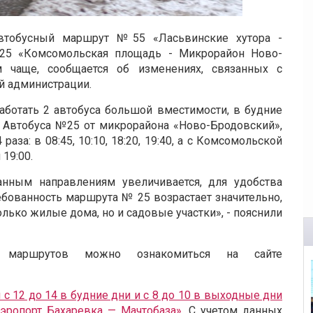
втобусный маршрут №55 «Ласьвинские хутора -
25 «Комсомольская площадь - Микрорайон Ново-
 чаще, сообщается об изменениях, связанных с
ой администрации.
ботать 2 автобуса большой вместимости, в будние
Автобуса №25 от микрорайона «Ново-Бродовский»,
 раза: в 08:45, 10:10, 18:20, 19:40, а с Комсомольской
 19:00.
нным направлениям увеличивается, для удобства
ебованность маршрута № 25 возрастает значительно,
лько жилые дома, но и садовые участки», - пояснили
 маршрутов можно ознакомиться на сайте
 с 12 до 14 в будние дни и с 8 до 10 в выходные дни
эропорт Бахаревка — Мачтобаза»
. С учетом данных