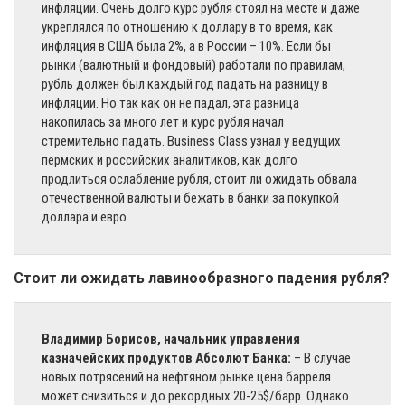
инфляции. Очень долго курс рубля стоял на месте и даже
укреплялся по отношению к доллару в то время, как
инфляция в США была 2%, а в России – 10%. Если бы
рынки (валютный и фондовый) работали по правилам,
рубль должен был каждый год падать на разницу в
инфляции. Но так как он не падал, эта разница
накопилась за много лет и курс рубля начал
стремительно падать. Business Class узнал у ведущих
пермских и российских аналитиков, как долго
продлиться ослабление рубля, стоит ли ожидать обвала
отечественной валюты и бежать в банки за покупкой
доллара и евро.
Стоит ли ожидать лавинообразного падения рубля?
Владимир Борисов, начальник управления
казначейских продуктов Абсолют Банка:
– В случае
новых потрясений на нефтяном рынке цена барреля
может снизиться и до рекордных 20-25$/барр. Однако