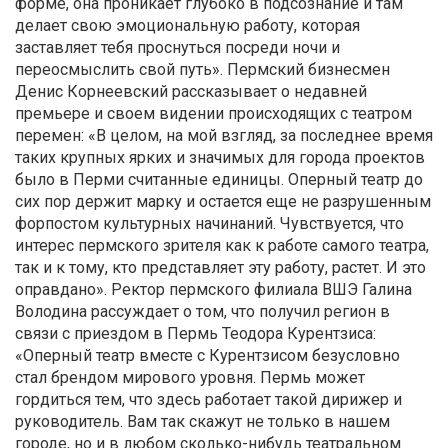
форме, она проникает глубоко в подсознание и там
делает свою эмоциональную работу, которая
заставляет тебя проснуться посреди ночи и
переосмыслить свой путь». Пермский бизнесмен
Денис Корнеевский рассказывает о недавней
премьере и своем видении происходящих с театром
перемен: «В целом, на мой взгляд, за последнее время
таких крупных ярких и значимых для города проектов
было в Перми считанные единицы. Оперный театр до
сих пор держит марку и остается еще не разрушенным
форпостом культурных начинаний. Чувствуется, что
интерес пермского зрителя как к работе самого театра,
так и к тому, кто представляет эту работу, растет. И это
оправдано». Ректор пермского филиала ВШЭ Галина
Володина рассуждает о том, что получил регион в
связи с приездом в Пермь Теодора Курентзиса:
«Оперный театр вместе с Курентзисом безусловно
стал брендом мирового уровня. Пермь может
гордиться тем, что здесь работает такой дирижер и
руководитель. Вам так скажут не только в нашем
городе, но и в любом сколько-нибудь театральном