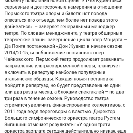
моменту появления новой сцены. У г-на Курентзиса
серьезные и долгосрочные намерения в отношении
Пермского театра оперы и балета: нет повода
опасаться его отъезда, тем более нет повода этого
добиваться», – заверяет генеральный менеджер
театра. По словам менеджмента, у театра обширные
творческие планы: завершение цикла опер Моцарта —
Да Понте постановкой «Дон Жуана» в начале сезона
2014/2015, возобновление постановок опер
Чайковского. Пермский театр продолжает развивать
направление ультрасовременной оперы, планирует
включить в репертуар наиболее популярные
итальянские образцы. Каждая новая постановка
войдет в репертуар, но будет представлена не один
или два раза в месяц, а блоками спектаклей – по два-
три раза в течение сезона. Руководство театра
стремится увеличить финансирование коллективов, с
2011 года ведя переговоры с властью. Директор
Большого симфонического оркестра театра Рустам
Зиганшин отмечает результаты: «У одной трети
оркестра зарплата сегодня действительно низкая, еще