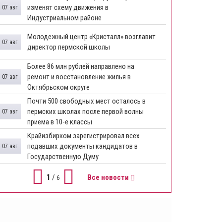
изменят схему движения в
07 авг
Индустриальном районе
Молодежный центр «Кристалл» возглавит
07 авг
директор пермской школы
Более 86 млн рублей направлено на
ремонт и восстановление жилья в
07 авг
Октябрьском округе
Почти 500 свободных мест осталось в
пермских школах после первой волны
07 авг
приема в 10-е классы
Крайизбирком зарегистрировал всех
подавших документы кандидатов в
07 авг
Государственную Думу
1
/
Все новости
6