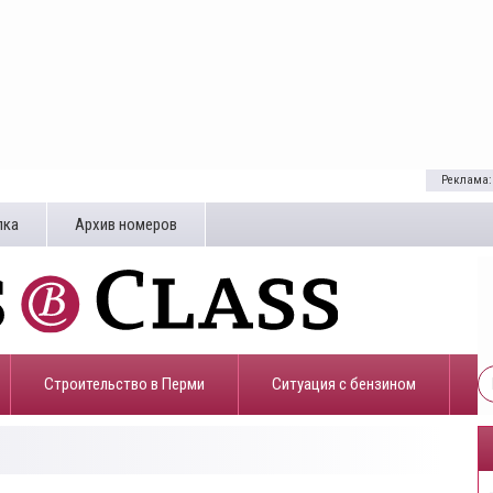
Реклама:
лка
Архив номеров
Строительство в Перми
​Ситуация с бензином