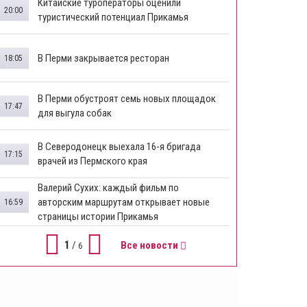
Китайские туроператоры оценили
20:00
туристический потенциал Прикамья
В Перми закрывается ресторан
18:05
​В Перми обустроят семь новых площадок
17:47
для выгула собак
В Северодонецк выехала 16-я бригада
17:15
врачей из Пермского края
​Валерий Сухих: каждый фильм по
авторским маршрутам открывает новые
16:59
страницы истории Прикамья
1
/
Все новости
6