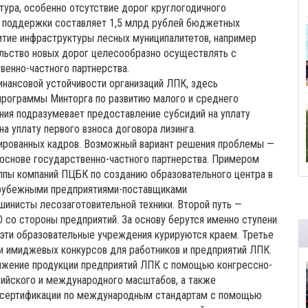
тура, особенно отсутствие дорог круглогодичного
м поддержки составляет 1,5 млрд рублей бюджетных
итие инфраструктуры лесных муниципалитетов, например
льство новых дорог целесообразно осуществлять с
венно-частного партнерства.
нансовой устойчивости организаций ЛПК, здесь
программы Минторга по развитию малого и среднего
ния подразумевает предоставление субсидий на уплату
а уплату первого взноса договора лизинга.
ированных кадров. Возможный вариант решения проблемы —
 основе государственно-частного партнерства. Примером
уппы компаний ПЦБК по созданию образовательного центра в
арубежными предприятиями-поставщиками
шинисты лесозаготовительной техники. Второй путь —
 со стороны предприятий. За основу берутся именно ступени
у эти образовательные учреждения курируются краем. Третье
ии имиджевых конкурсов для работников и предприятий ЛПК.
ижение продукции предприятий ЛПК с помощью конгрессно-
ийского и международного масштабов, а также
й сертификации по международным стандартам с помощью