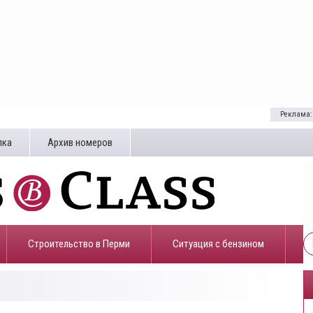
Реклама:
лка
Архив номеров
Строительство в Перми
​Ситуация с бензином