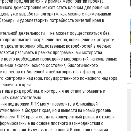
трасли предлагается и в рамках мероприятий проекта
вянного домостроения может стать ключом для решения
 день уже выработан алгоритм, как можно с наименьшими
арьеры и удовлетворить потребность жителей края в
ительной деятельности — не может осуществляться без
то предполагает сохранение лесов, повышение их ресурсо-
ого удовлетворения общественных потребностей в лесных
лагается развивать в рамках программы министерства
е всего необходимо проведение мероприятий, направленных
учшение экологического состояния, биологического
иты лесов от болезней и неблагоприятных факторов;
о контроля и надзора, государственного пожарного надзора
лесничеств края.
ет еще ряд проблем, о которых я не стала упоминать и
ешить самостоятельно.
ления поддержки ЛПК могут позволить в ближайшей
тчислений в бюджет края, но и вывести на новый уровень
бизнеса ЛПК края и создать конкурентный рынок в отрасли.
сформированные на основе плотного взаимодействия с
ых тенденций, будут учтены в новой Концепции развития