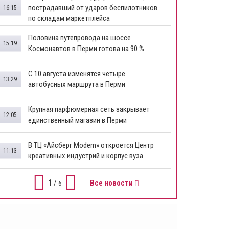
пострадавший от ударов беспилотников
16:15
по складам маркетплейса
​Половина путепровода на шоссе
15:19
Космонавтов в Перми готова на 90 %
​С 10 августа изменятся четыре
13:29
автобусных маршрута в Перми
​Крупная парфюмерная сеть закрывает
12:05
единственный магазин в Перми
​В ТЦ «Айсберг Modern» откроется Центр
11:13
креативных индустрий и корпус вуза
1
/
Все новости
6