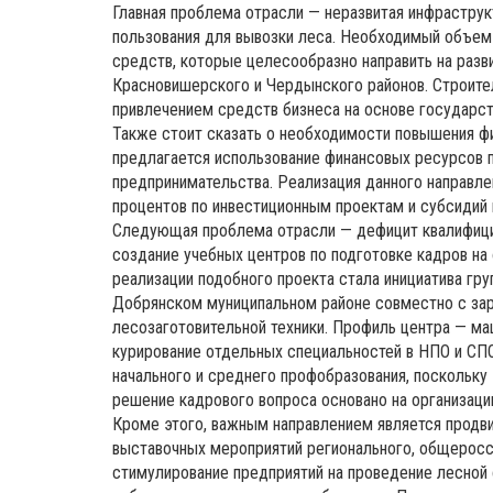
Главная проблема отрасли — неразвитая инфраструк
пользования для вывозки леса. Необходимый объе
средств, которые целесообразно направить на разв
Красновишерского и Чердынского районов. Строите
привлечением средств бизнеса на основе государст
Также стоит сказать о необходимости повышения фи
предлагается использование финансовых ресурсов 
предпринимательства. Реализация данного направле
процентов по инвестиционным проектам и субсидий н
Следующая проблема отрасли — дефицит квалифиц
создание учебных центров по подготовке кадров на
реализации подобного проекта стала инициатива гр
Добрянском муниципальном районе совместно с з
лесозаготовительной техники. Профиль центра — ма
курирование отдельных специальностей в НПО и СПО
начального и среднего проф­образования, поскольк
решение кадрового вопроса основано на организац
Кроме этого, важным направлением является продв
выставочных мероприятий регионального, общеросс
стимулирование предприятий на проведение лесно