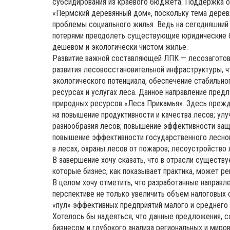
субсидирования из краевого бюджета. Поддержка о
«Пермский деревянный дом», поскольку тема дере
проблемы социального жилья. Ведь на сегодняшний
потерями преодолеть существующие юридические б
дешевом и экологически чистом жилье.
Развитие важной составляющей ЛПК — лесозаготов
развития лесовосстановительной инфраструктуры, ч
экологического потенциала, обеспечение стабильн
ресурсах и услугах леса. Данное направление пред
природных ресурсов «Леса Прикамья». Здесь прежд
на повышение продуктивности и качества лесов; ул
разнообразия лесов; повышение эффективности защ
повышение эффективности государственного лесног
в лесах, охраны лесов от пожаров; лесоустройство 
В завершение хочу сказать, что в отрасли существу
которые бизнес, как показывает практика, может р
В целом хочу отметить, что разработанные направ
перспективе не только увеличить объем налоговых о
«пул» эффективных предприятий малого и среднего 
Хотелось бы надеяться, что данные предложения, 
бизнесом и глубокого анализа региональных и миров