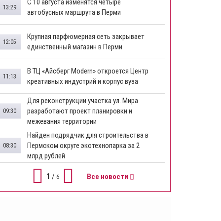
​С 10 августа изменятся четыре
13:29
автобусных маршрута в Перми
​Крупная парфюмерная сеть закрывает
12:05
единственный магазин в Перми
​В ТЦ «Айсберг Modern» откроется Центр
11:13
креативных индустрий и корпус вуза
Для реконструкции участка ул. Мира
разработают проект планировки и
09:30
межевания территории
Найден подрядчик для строительства в
Пермском округе экотехнопарка за 2
08:30
млрд рублей
1
/
Все новости
6