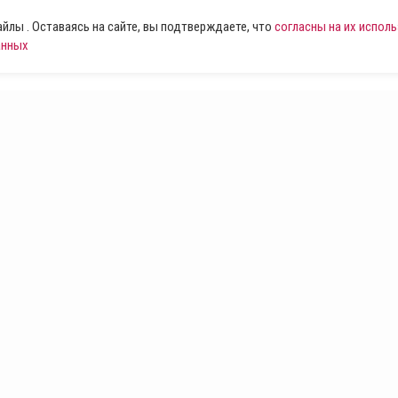
лы . Оставаясь на сайте, вы подтверждаете, что
согласны на их испол
анных