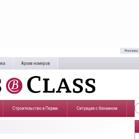
Реклама:
лка
Архив номеров
Строительство в Перми
​Ситуация с бензином