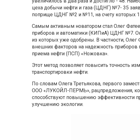
увеличилось в два раза и достигло - 48. На
цеха добычи нефти и газа (ЦДНГ) №7- 35 зая
поприще ЦДНГ №2 и №11, на счету которых 15
Самым активным новатором стал Олег Фатее
приборов и автоматики (КИПиА) ЦДНГ №7. Он
из которых уже одобрены. В частности, Оле
внешних факторов на надежность приборов п
приема нефти (ПСП) «Ножовка».
Этот метод позволяет повысить точность изм
транспортировки нефти.
По словам Олега Третьякова, первого замест
ООО «ЛУКОЙЛ-ПЕРМЬ», рацпредложения, кото
способствуют повышению эффективности про
улучшению экологии.