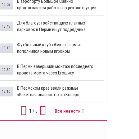
В аэропорту Большое Савино
15:05
продолжаются работы по реконструкции
Для благоустройства двух платных
13:45
парковок в Перми ищут подрядчика
Футбольный клуб «Амкар Пермь»
13:10
пополнился новым игроком
В Перми завершили монтаж последнего
12:30
пролета моста через Егошиху
В Пермском крае ввели режимы
12:16
«Ракетная опасность» и «Ковер»
1
/
Все новости
6