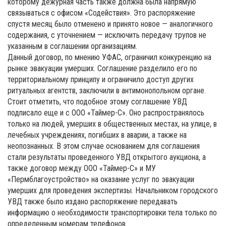
которому дежурная часть также должна была напрямую
связываться с офисом «Содействия». Это распоряжение
спустя месяц было отменено и принято новое — аналогичного
содержания, с уточнением — исключить передачу трупов не
указанным в соглашении организациям.
Данный договор, по мнению УФАС, ограничил конкуренцию на
рынке эвакуации умерших. Соглашение разделило его по
территориальному принципу и ограничило доступ других
ритуальных агентств, заключили в антимонопольном органе.
Стоит отметить, что подобное этому соглашение УВД
подписало еще и с ООО «Таймер-С». Оно распространялось
только на людей, умерших в общественных местах, на улице, в
лечебных учреждениях, погибших в аварии, а также на
неопознанных. В этом случае основанием для соглашения
стали результаты проведенного УВД открытого аукциона, а
также договор между ООО «Таймер-С» и МУ
«Пермблагоустройство» на оказание услуг по эвакуации
умерших для проведения экспертизы. Начальником городского
УВД также было издано распоряжение передавать
информацию о необходимости транспортировки тела только по
определенным номерам телефонов.