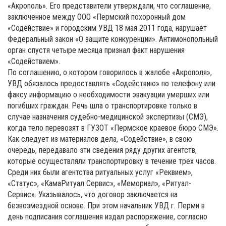
«Акрополь». Его представители утверждали, что соглашение,
заключенное между ООО «Пермский похоронный дом
«Содействие» и городским УВД 18 мая 2011 года, нарушает
Федеральный закон «О защите конкуренции». Антимонопольный
орган спустя четыре месяца признал факт нарушения
«Содействием».
По соглашению, о котором говорилось в жалобе «Акрополя»,
УВД обязалось предоставлять «Содействию» по телефону или
факсу информацию о необходимости эвакуации умерших или
погибших граждан. Речь шла о транспортировке только в
случае назначения судебно-медицинской экспертизы (СМЭ),
когда тело перевозят в ГУЗОТ «Пермское краевое бюро СМЭ».
Как следует из материалов дела, «Содействие», в свою
очередь, передавало эти сведения ряду других агентств,
которые осуществляли транспортировку в течение трех часов.
Среди них были агентства ритуальных услуг «Реквием»,
«Статус», «КамаРитуал Сервис», «Мемориал», «Ритуал-
Сервис». Указывалось, что договор заключается на
безвозмездной основе. При этом начальник УВД г. Перми в
день подписания соглашения издал распоряжение, согласно