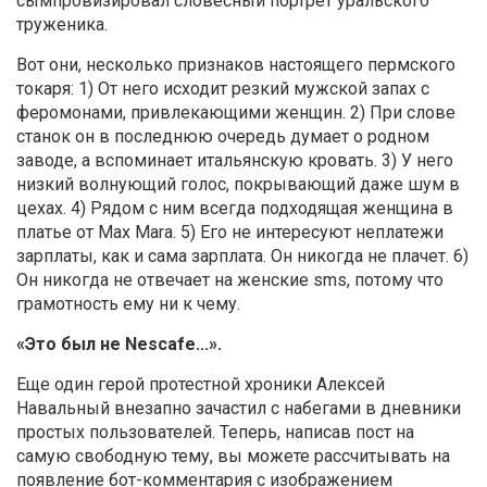
сымпровизировал словесный портрет уральского
труженика.
Вот они, несколько признаков настоящего пермского
токаря: 1) От него исходит резкий мужской запах с
феромонами, привлекающими женщин. 2) При слове
станок он в последнюю очередь думает о родном
заводе, а вспоминает итальянскую кровать. 3) У него
низкий волнующий голос, покрывающий даже шум в
цехах. 4) Рядом с ним всегда подходящая женщина в
платье от Max Mara. 5) Его не интересуют неплатежи
зарплаты, как и сама зарплата. Он никогда не плачет. 6)
Он никогда не отвечает на женские sms, потому что
грамотность ему ни к чему.
«Это был не Nescafe...».
Еще один герой протестной хроники Алексей
Навальный внезапно зачастил с набегами в дневники
простых пользователей. Теперь, написав пост на
самую свободную тему, вы можете рассчитывать на
появление бот-комментария с изображением