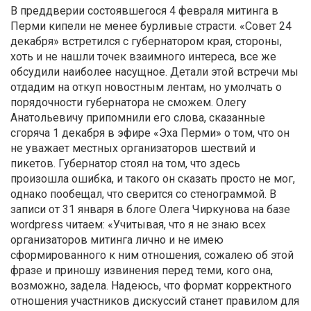
В преддверии состоявшегося 4 февраля митинга в
Перми кипели не менее бурливые страсти. «Совет 24
декабря» встретился с губернатором края, стороны,
хоть и не нашли точек взаимного интереса, все же
обсудили наиболее насущное. Детали этой встречи мы
отдадим на откуп новостным лентам, но умолчать о
порядочности губернатора не сможем. Олегу
Анатольевичу припомнили его слова, сказанные
сгоряча 1 декабря в эфире «Эха Перми» о том, что он
не уважает местных организаторов шествий и
пикетов. Губернатор стоял на том, что здесь
произошла ошибка, и такого он сказать просто не мог,
однако пообещал, что сверится со стенограммой. В
записи от 31 января в блоге Олега Чиркунова на базе
wordpress читаем: «Учитывая, что я не знаю всех
организаторов митинга лично и не имею
сформированного к ним отношения, сожалею об этой
фразе и приношу извинения перед теми, кого она,
возможно, задела. Надеюсь, что формат корректного
отношения участников дискуссий станет правилом для