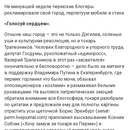
На минувшей неделе пермские блогеры
рекламировали свой город, перпетуум мобиле и стихи.
«Голосуй сердцем».
Отныне наш город — это не только Дягилев, соленые
уши и культурная революция, но и токарь
Трапезников. Человек благородного и упорного труда,
депутат Госдумы, рукопожатный «единоросс»,
Валерий Трапезников в этот раз «засветился»
окончательно и бесповоротно — дело было на митинге
в поддержку Владимира Путина в Екатеринбурге, где
пермяк горланил что было мочи, обзывал
оппозиционеров «козлами» и размахивал белыми
рукавицами. На выплеск патриотических эмоций
обратила внимание вся блогосфера, токаря разобрали
по цитатам и предложили ему для полноты картины
отрастить усы щеточкой. Борис Эренбург (senat-
perm.livejournal.com) припомнил высказывание Ксении
Собчак («Хочу замуж за токаря из Перми») и