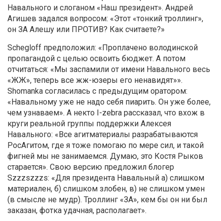
Навального и слоганом «Наш президент». Андрей
Агишев задался вопросом: «Этот «тонкий троллинг»,
он ЗА Алешу или ПРОТИВ? Как считаете?»
Schegloff предположил: «Проплачено володинской
пропагандой с целью освоить бюджет. А потом
отчитаться: «Мы заспамили от имени Навального весь
«ЖЖ», теперь все жж-юзеры его ненавидят»».
Shomanka согласилась с предыдущим оратором:
«Навальному уже не надо себя пиарить. Он уже более,
чем узнаваем». А некто I-zebra рассказал, что вхож в
круги реальной группы поддержки Алексея
Навального: «Все агитматериалы разрабатываются
РосАгитом, где я тоже помогаю по мере сил, и такой
фигней мы не занимаемся. Думаю, это Костя Рыков
старается». Свою версию предложил блогер
Szzzszzzs: «Для президента Навальный а) слишком
материален, б) слишком злобен, в) не слишком умен
(в смысле не мудр). Троллинг «ЗА», кем бы он ни был
заказан, фотка удачная, располагает».