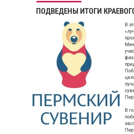
ПОДВЕДЕНЫ ИТОГИ КРАЕВОГ
В э
«лу
про
Мин
уча
физ
пре
Поб
цел
луч
сув
Пер
В г
поб
зас
Пер