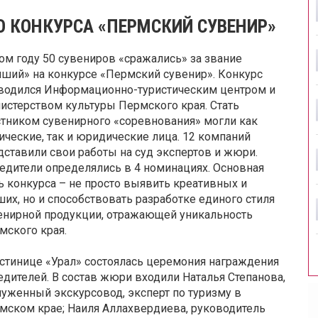
О КОНКУРСА «ПЕРМСКИЙ СУВЕНИР»
том году 50 сувениров «сражались» за звание
чший» на конкурсе «Пермский сувенир». Конкурс
водился Информационно-туристическим центром и
истерством культуры Пермского края. Стать
стником сувенирного «соревнования» могли как
ические, так и юридические лица. 12 компаний
дставили свои работы на суд экспертов и жюри.
едители определялись в 4 номинациях. Основная
ь конкурса – не просто выявить креативных и
ших, но и способствовать разработке единого стиля
енирной продукции, отражающей уникальность
мского края.
остинице «Урал» состоялась церемония награждения
едителей. В состав жюри входили Наталья Степанова,
луженный экскурсовод, эксперт по туризму в
мском крае; Наиля Аллахвердиева, руководитель