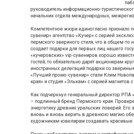
паб
руководитель информационно-туристического
начальник отдела международных, межреги
Компетентное жюри единогласно признало 
сувенир» агентство «Кучер» с серией экск
пермского звериного стиля, что в общем-то 
создает подарки для первых лиц нашего гос
«кучеровских» vip-сувениров хорошо известн
гостей, то обязательно дарят акционерам к
иностранных делегаций подарки со звериным
«Лучший промо-сувенир» стали Клим Новопаш
края» и студия «Элькам» с серией магнитов 
Как подчеркнул генеральный директор РПА «
– подлинный бренд Пермского края. Провере
энергетику древних уральских поверий. Его
вновь и вновь верить в древнюю магию обер
художникам-ювелирам создавать красивые 