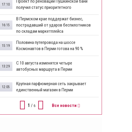
​Проект по реновации Пушкинской бани
17:10
получил статус приоритетного
​В Пермском крае поддержат бизнес,
пострадавший от ударов беспилотников
16:15
по складам маркетплейса
​Половина путепровода на шоссе
15:19
Космонавтов в Перми готова на 90 %
​С 10 августа изменятся четыре
13:29
автобусных маршрута в Перми
​Крупная парфюмерная сеть закрывает
12:05
единственный магазин в Перми
1
/
Все новости
6