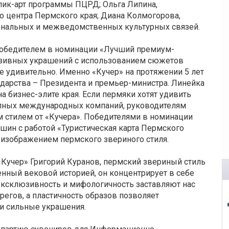
лик-арт программы ПЦРД; Ольга Липина,
 центра Пермского края; Диана Колмогорова,
ональных и межведомственных культурных связей.
победителем в номинации «Лучший премиум-
люзивных украшений с использованием сюжетов
не удивительно. Именно «Кучер» на протяжении 5 лет
ударства – Президента и премьер-министра. Линейка
а бизнес-элите края. Если пермяки хотят удивить
рупных международных компаний, руководителям
 стилем от «Кучера». Победителями в номинации
ин с работой «Туристическая карта Пермского
с изображением пермского звериного стиля.
Кучер» Григорий Куранов, пермский звериный стиль
нный вековой историей, он концентрирует в себе
 эксклюзивность и мифологичность заставляют нас
егов, а пластичность образов позволяет
и сильные украшения.