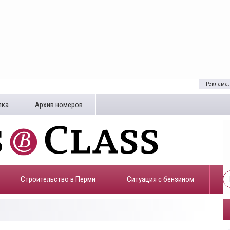
Реклама:
лка
Архив номеров
Строительство в Перми
​Ситуация с бензином