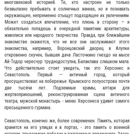
многовековой историей. Те, кто настроен не только
безвылазно пребывать в солнечных ваннах, но и познавать
окружающее, непременно отыщут подходящее их увлечениям.
Может создаться впечатление, что плюнь в сторону — и
обязательно попадешь в очередной памятник архитектуры,
живописи или народного творчества. Правда, при ближайшем
знакомстве окажется, что не все они заслуживают этого
знакомства, например, Воронцовский дворец в Алупке
откровенно скучен, бывшая дача Ласточкино гнездо на мысе
Ай-Тодор чересчур труднодоступна, Балаклава слишком мала.
Что действительно стоит увидеть, так это Херсонес и
Севастополь. Первый — античный город, который
просуществовал на побережье Крымского полуострова почти
две тысячи лет. Подземные храмы, алтари для
жертвоприношений, реконструированная сцена античного
театра, мужской монастырь - меню Херсонеса удивит самого
пресыщенного гурмана.
Севастополь, конечно же, более современен. Память, которая
хранится на его улицах и в портах, - это память о военной
истории, трудоемких победах и разгромных поражениях. Здесь