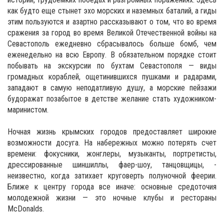
как будто еще стынет эхо морских и наземных баталий, а гиды
этим пользуются и азартно рассказывают о том, что во время
сражения за город во время Великой Отечественной войны на
Севастополь ежедневно сбрасывалось больше бомб, чем
еженедельно на всю Европу. В обязательном порядке стоит
побывать на экскурсии по бухтам Севастополя — виды
громадных кораблей, ощетинившихся пушками и радарами,
западают в самую неподатливую душу, а морские пейзажи
будоражат позабытое в детстве желание стать художником-
маринистом.
Ночная жизнь крымских городов предоставляет широкие
возможности досуга. На набережных можно потерять счет
времени: фокусники, жонглеры, музыканты, портретисты,
дрессированные шиншиллы, фаер-шоу, танцовщицы, -
неизвестно, когда затихает круговерть полуночной феерии.
Ближе к центру города все иначе: основные средоточия
молодежной жизни — это ночные клубы и рестораны
McDonalds.