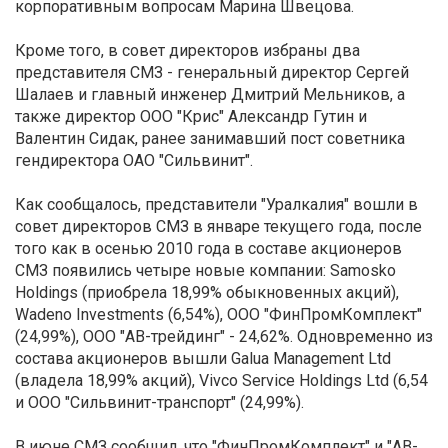
корпоративным вопросам Марина Швецова.
Кроме того, в совет директоров избраны два
представителя СМЗ - генеральный директор Сергей
Шалаев и главный инженер Дмитрий Мельников, а
также директор ООО "Крис" Александр Гутин и
Валентин Сидак, ранее занимавший пост советника
гендиректора ОАО "Сильвинит".
Как сообщалось, представители "Уралкалия" вошли в
совет директоров СМЗ в январе текущего года, после
того как в осенью 2010 года в составе акционеров
СМЗ появились четыре новые компании: Samosko
Holdings (приобрела 18,99% обыкновенных акций),
Wadeno Investments (6,54%), ООО "ФинПромКомплект"
(24,99%), ООО "АВ-трейдинг" - 24,62%. Одновременно из
состава акционеров вышли Galua Management Ltd
(владела 18,99% акций), Vivco Service Holdings Ltd (6,54
и ООО "Сильвинит-транспорт" (24,99%).
В июне СМЗ сообщил, что "ФинПромКомплект" и "АВ-