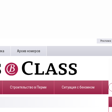
Реклама:
лка
Архив номеров
Строительство в Перми
​Ситуация с бензином