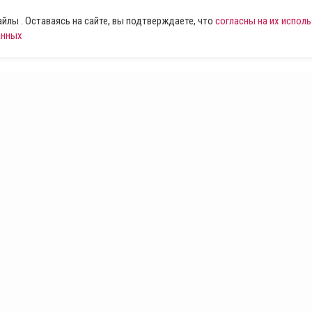
лы . Оставаясь на сайте, вы подтверждаете, что
согласны на их испол
анных