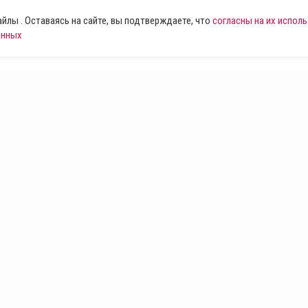
лы . Оставаясь на сайте, вы подтверждаете, что
согласны на их испол
анных