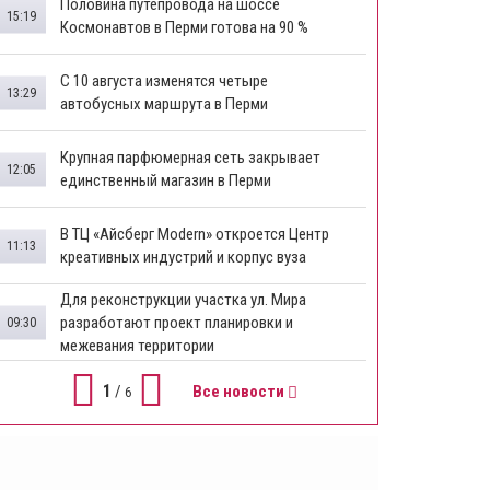
​Половина путепровода на шоссе
15:19
Космонавтов в Перми готова на 90 %
​С 10 августа изменятся четыре
13:29
автобусных маршрута в Перми
​Крупная парфюмерная сеть закрывает
12:05
единственный магазин в Перми
​В ТЦ «Айсберг Modern» откроется Центр
11:13
креативных индустрий и корпус вуза
Для реконструкции участка ул. Мира
разработают проект планировки и
09:30
межевания территории
1
/
Все новости
6