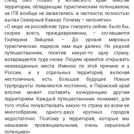
стенд был только у Алтайского края. Многие
территории, обладающие туристическим потенциалом,
на ITB вообще не засветились: в частности, полностью
выпал Северный Кавказ. Почему – непонятно».
«О моде на российские туры говорить сейчас было бы,
скорее всего, преждевременно, – соглашается
Екатерина Зайцева. – До уровня мировых
туристических лидеров нам еще далеко. Но редкий
путешественник, посетив какую-то одну страну,
возвращается туда снова. Людям нравится открывать
неизведанные места. Именно по этой причине и у
России, и у отдельных территорий, включая
нестоличные, есть большое будущее. Новые
турпродукты появляются постоянно, и Пермский край
вполне может составить конкуренцию другим
территориям. Каждый путешественник понимает, для
того чтобы почувствовать какую-то страну во всем ее
многообразии, одного-двух крупных городов
недостаточно. Поэтому у территорий, которые мы
называем провинциальными, очень серьезный
потенциал».