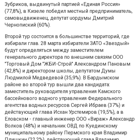
Зубриков, выдвинутый партией «Единая Россия»
(77,8%), в Кизеле победил местный предприниматель,
самовыдвиженец, депутат uордумы Дмитрий
Чернопиский (60%).
Второй тур состоится в большинстве территорий, где
избирали глав. 28 марта избиратели ЗАТО «Звездый»
будут определяться между заместителем
генерального директора по внешним связям ООО
"Торговый Дом "ЖБИ-Строй" Александром Пановым
(42,8%) и директором школы, депутатом Думы
Людмилой Медведевой (35,9%). В Бардымском
районе во второй тур вышли два кандидата:
заместитель руководителя управления Камского
бассейнового водного управления Федерального
агентства водных ресурсов Сергей Ибраев (37%) и
действующий глава Исхан Урстемиров (19,5%), а в
Еловском - главный инженер ООО «Вираж» Александр
Волков (48%) и начальник ОВД по Куединскому
муниципальному району Пермского края Владимир
Плишкин (22,2%), действующий глава Владимир