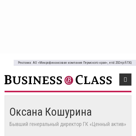
Реклама: АО «Микрофинансовая компания Пермского края», erid:2SDnjcfi73Q
Оксана Кошурина
Бывший генеральный директор ГК «Ценный актив»