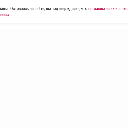
лы . Оставаясь на сайте, вы подтверждаете, что
согласны на их испол
анных