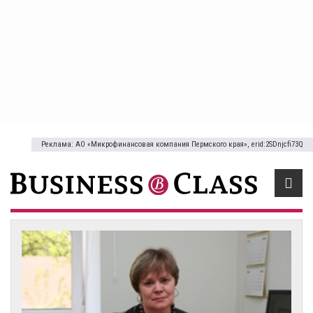
Реклама: АО «Микрофинансовая компания Пермского края», erid:2SDnjcfi73Q