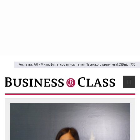
Реклама: АО «Микрофинансовая компания Пермского края», erid:2SDnjcfi73Q